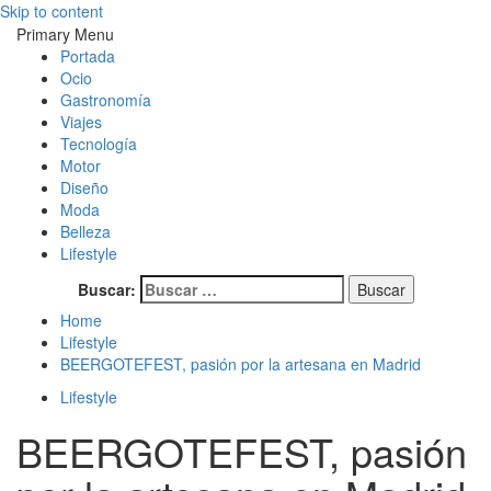
Skip to content
Magazine de gastronomía, belleza, ocio, viajes, motor, tecnología,
Magazine de gastronomía, belleza, ocio, viajes, motor, tecnología,
Primary Menu
diseño…
diseño…
Portada
Ocio
Gastronomía
Viajes
Tecnología
Motor
Diseño
Moda
Belleza
Lifestyle
Buscar:
Home
Lifestyle
BEERGOTEFEST, pasión por la artesana en Madrid
Lifestyle
BEERGOTEFEST, pasión