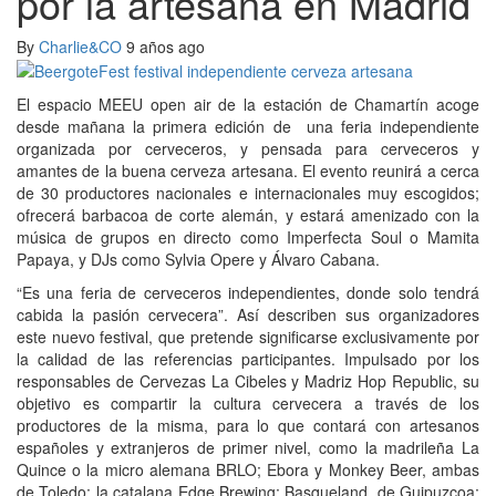
por la artesana en Madrid
By
Charlie&CO
9 años ago
El espacio MEEU open air de la estación de Chamartín acoge
desde mañana la primera edición de una feria independiente
organizada por cerveceros, y pensada para cerveceros y
amantes de la buena cerveza artesana. El evento reunirá a cerca
de 30 productores nacionales e internacionales muy escogidos;
ofrecerá barbacoa de corte alemán, y estará amenizado con la
música de grupos en directo como Imperfecta Soul o Mamita
Papaya, y DJs como Sylvia Opere y Álvaro Cabana.
“Es una feria de cerveceros independientes, donde solo tendrá
cabida la pasión cervecera”. Así describen sus organizadores
este nuevo festival, que pretende significarse exclusivamente por
la calidad de las referencias participantes. Impulsado por los
responsables de Cervezas La Cibeles y Madriz Hop Republic, su
objetivo es compartir la cultura cervecera a través de los
productores de la misma, para lo que contará con artesanos
españoles y extranjeros de primer nivel, como la madrileña La
Quince o la micro alemana BRLO; Ebora y Monkey Beer, ambas
de Toledo; la catalana Edge Brewing; Basqueland, de Guipuzcoa;