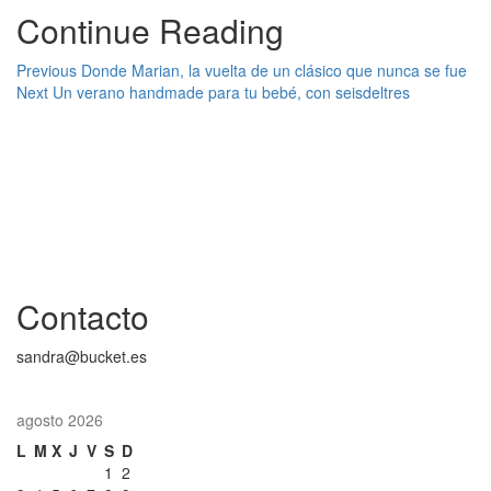
Continue Reading
Previous
Donde Marian, la vuelta de un clásico que nunca se fue
Next
Un verano handmade para tu bebé, con seisdeltres
Contacto
sandra@bucket.es
agosto 2026
L
M
X
J
V
S
D
1
2