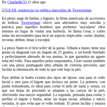
By
Charlie&CO
11 años ago
En pleno auge de barbas y bigotes, la firma americana de accesorios
de belleza
Tweezerman
ofrece una alternativa muy sencilla y
práctica para aquellos hombres que prefieren ‘acicalarse’ ellos
mismos en lugar de visitar una barbería. Se llama Gear, y cubre
todas las necesidades para lucir un aspecto impecable: cortar, depilar,
recortar, definir, limar o esculpir.
La pinza Slant es el
best seller
de la gama. Afilada a mano, tiene una
punta en diagonal con un ángulo de 25 grados, y un borde biselado
y perfectamente alienado de sus puntas, lo que garantiza un agarre
total del vello. Para aquellos pelos enquistados, Gear cuenta también
con una pinza puntiaguda ultra afilada de extrema precisión, que
facilita la eliminación de todo lo que esté bajo la piel.
Para definir la barba existen dos tipos de tijeras: una para el vello
facial y otra para el bigote que incluye un peine. La primera, con
punta redondeada, es ideal para cortar el pelo de nariz y orejas, ya
que sus hojas de precisión se adaptan a las curvas de la piel,
ofreciendo una mayor seguridad. La segunda, pensada para cortar y
perfilar el bigote y barba, tiene las hojas rectas, afiladas y micro
serradas, lo que evita que el vello resbale. El peine facilita y mejora