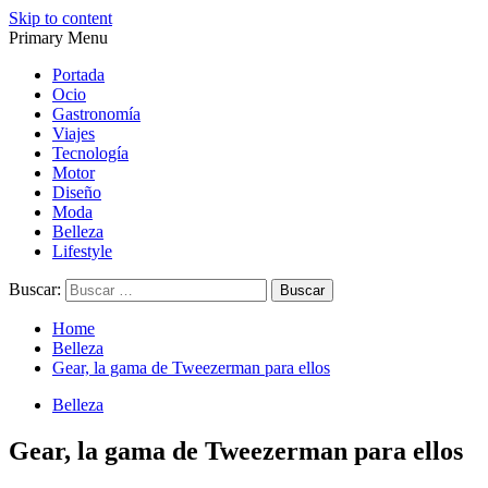
Skip to content
Primary Menu
Magazine de gastronomía, belleza, ocio, viajes, motor, tecnología,
Magazine de gastronomía, belleza, ocio, viajes, motor, tecnología,
diseño…
diseño…
Portada
Ocio
Gastronomía
Viajes
Tecnología
Motor
Diseño
Moda
Belleza
Lifestyle
Buscar:
Home
Belleza
Gear, la gama de Tweezerman para ellos
Belleza
Gear, la gama de Tweezerman para ellos