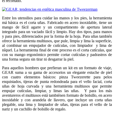
el recortado.
Entre los utensilios para cuidar las manos y los pies, la herramienta
má básica es el corta uñas. Fabricado en acero inoxidable, tiene un
mango de fácil agarre y un compartimento de apertura lateral
integrado para un vaciado fácil y limpio. Hay dos tipos, para manos
y para pies, diferenciados por la forma de la hoja. Para uñas también
ofrece la herramienta multiusos, que pule, limpia y lima la superficie,
al combinar un empujador de cutículas, con limpiador y lima de
níquel. La herramienta final de este proceso es el corta cutículas, que
con su mango ergonómico permite cortar cutículas y padrastros de
una forma segura sin tirar ni desgarrar la piel.
Para aquellos hombres que prefieran un kit en un formato de viaje,
GEAR suma a su gama de accesorios un elegante estuche de piel
con cuatro elementos básicos: pinza Tweezerette para pelos
enquistados, tijeras de punta redondeada para el vello facial, corta
uñas de hoja curvada y una herramienta multiusos que permite
empujar cutículas, limpiar, y limas las uñas. Y para los más
aventureros el multiusos está tambiénen formato de bolsillo, en acero
inoxidable y con arandela de llavero, que incluye un corta uñas
plegable, una lima y limpiador de uñas, tijeras para el vello de la
nariz y un cuchillo de bolsillo de regalo.