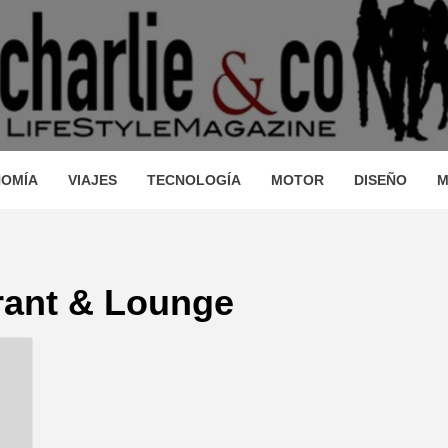
AGAZINE
IO, VIAJES, MOTOR, TECNOLOGÍA, DISEÑO…
STRONOM
OMÍA
VIAJES
TECNOLOGÍA
MOTOR
DISEÑO
M
LLEZA, O
urant & Lounge
JES, MO