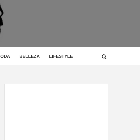
 DE
ÍA,
ODA
BELLEZA
LIFESTYLE
CIO,
TOR,