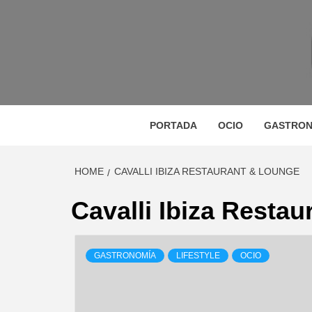
Skip
to
content
M
MAGAZINE DE GASTRONOMÍA, BELLEZA, OC
GA
PORTADA
OCIO
GASTRON
HOME
CAVALLI IBIZA RESTAURANT & LOUNGE
BE
Cavalli Ibiza Resta
GASTRONOMÍA
LIFESTYLE
OCIO
VIA