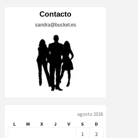
ÍA,
Contacto
sandra@bucket.es
…
agosto 2026
L
M
X
J
V
S
D
1
2