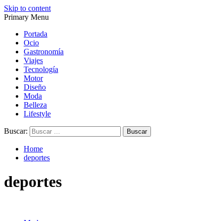
Skip to content
Primary Menu
Magazine de gastronomía, belleza, ocio, viajes, motor, tecnología,
Magazine de gastronomía, belleza, ocio, viajes, motor, tecnología,
diseño…
diseño…
Portada
Ocio
Gastronomía
Viajes
Tecnología
Motor
Diseño
Moda
Belleza
Lifestyle
Buscar:
Home
deportes
deportes