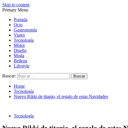
Skip to content
Primary Menu
Magazine de gastronomía, belleza, ocio, viajes, motor, tecnología, d
Magazine de gastronomía, belleza, ocio, viajes, motor, tecnología, d
Portada
Ocio
Gastronomía
Viajes
Tecnología
Motor
Diseño
Moda
Belleza
Lifestyle
Buscar:
Home
Tecnología
Nuevo Rikki de titanio, el regalo de estas Navidades
Tecnología
Nuevo Rikki de titanio, el regalo de estas 