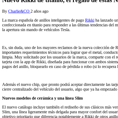
By
Charlie&CO
2 años ago
La marca española de anillos inteligentes de pago
Rikki
ha lanzado un 
confeccionada en titanio para responder a las últimas tendencias del
la apertura sin mando de vehículos Tesla.
Es, sin duda, uno de los mayores reclamos de la nueva colección de Rik
importantes requerimientos técnicos para lograr que el metal, conducto
limpia. Muy solicitado por los usuarios de la marca, comparte con el 
tarjeta con la app de Rikki, diseñada para funcionar con ambos sistema
pagos del anillo, bloquearlo en caso de pérdida o robo (si lo recupera l
Además el nuevo chip, que pronto podrá aceptar directamente las tarj
cierre centralizado del vehículo del usuario, algo que ya ha empezado
Nuevos modelos de cerámica y una línea Slim
El nuevo catálogo incluye también el rediseño de sus clásicos más v
Slim, una línea ligeramente más delgada para mayor confort del usuar
objetivo prioritario que diferencia notablemente a Rikki de otros anil