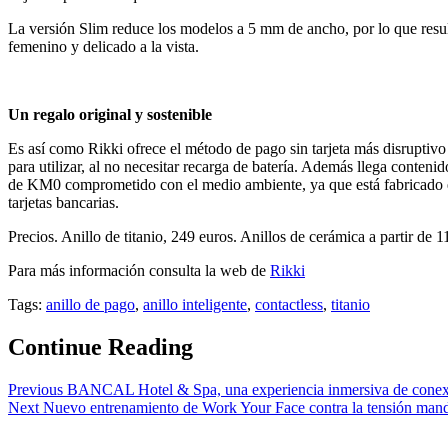
La versión Slim reduce los modelos a 5 mm de ancho, por lo que resul
femenino y delicado a la vista.
Un regalo original y sostenible
Es así como Rikki ofrece el método de pago sin tarjeta más disruptivo 
para utilizar, al no necesitar recarga de batería. Además llega conten
de KM0 comprometido con el medio ambiente, ya que está fabricado en
tarjetas bancarias.
Precios. Anillo de titanio, 249 euros. Anillos de cerámica a partir de 1
Para más información consulta la web de
Rikki
Tags:
anillo de pago
,
anillo inteligente
,
contactless
,
titanio
Continue Reading
Previous
BANCAL Hotel & Spa, una experiencia inmersiva de cone
Next
Nuevo entrenamiento de Work Your Face contra la tensión mand