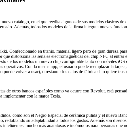
nuevo catálogo, en el que reedita algunos de sus modelos clásicos de c
 mercado. Además, todos los modelos de la firma integran nuevas funcio
ki. Confeccionado en titanio, material ligero pero de gran dureza para 
r que distorsiona las señales electromagnéticas del chip NFC al entrar e
resto de los modelos un nuevo chip configurable tanto con móviles iOS 
s operativos. Con la misma app, el usuario puede reemplazar la tarjeta, 
o puede volver a usar), o restaurar los datos de fábrica si lo quiere trasp
etas de otros bancos españoles como ya ocurre con Revolut, está pensado
 a implementar con la marca Tesla.
endidos, como son el Negro Espacial de cerámica pulida y el nuevo Banc
io, redoblando su adaptabilidad a todos los gustos. Además son diseños 
los inteligentes, mucho más aparatosos e incómodos para personas que no