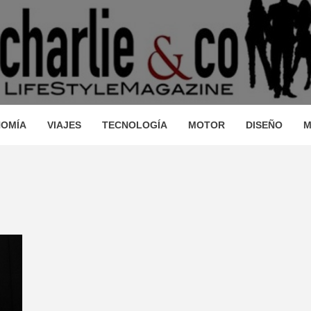
AGAZINE
IO, VIAJES, MOTOR, TECNOLOGÍA, DISEÑO…
STRONOM
OMÍA
VIAJES
TECNOLOGÍA
MOTOR
DISEÑO
M
LLEZA, O
JES, MO