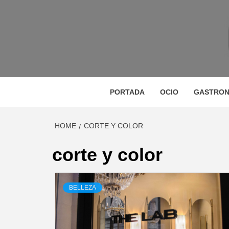
Skip
to
content
M
MAGAZINE DE GASTRONOMÍA, BELLEZA, OC
GA
PORTADA
OCIO
GASTRON
HOME
CORTE Y COLOR
BE
corte y color
BELLEZA
VIA