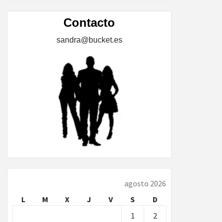
ÍA,
Contacto
sandra@bucket.es
…
agosto 2026
L
M
X
J
V
S
D
1
2