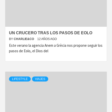
DISEÑO…
UN CRUCERO TRAS LOS PASOS DE EOLO
BY
CHARLIE&CO
12 AÑOS AGO
Este verano la agencia Anem a Grècia nos propone seguir los
pasos de Eolo, el Dios del
LIFESTYLE
VIAJES