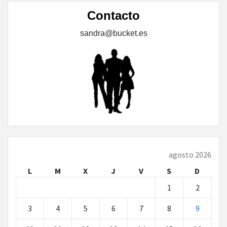
Contacto
sandra@bucket.es
agosto 2026
L
M
X
J
V
S
D
1
2
3
4
5
6
7
8
9