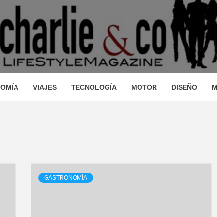
AGAZINE
IO, VIAJES, MOTOR, TECNOLOGÍA, DISEÑO…
STRONOM
OMÍA
VIAJES
TECNOLOGÍA
MOTOR
DISEÑO
M
LLEZA, O
GASTRONOMÍA
JES, MO