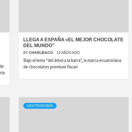
ECNOLOG
DISEÑO
LLEGA A ESPAÑA «EL MEJOR CHOCOLATE
DEL MUNDO”
BY
CHARLIE&CO
12 AÑOS AGO
Bajo el lema “del árbol a la barra”, la marca ecuatoriana
sde
de chocolates premium Pacari
ria
GASTRONOMÍA