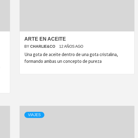
ARTE EN ACEITE
BY
CHARLIE&CO
12 AÑOS AGO
Una gota de aceite dentro de una gota cristalina,
formando ambas un concepto de pureza
n
VIAJES