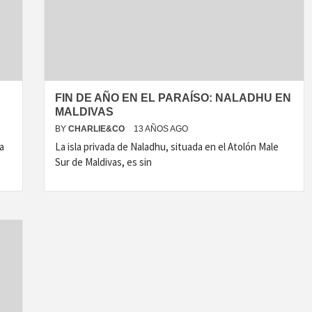
FIN DE AÑO EN EL PARAÍSO: NALADHU EN
MALDIVAS
BY
CHARLIE&CO
13 AÑOS AGO
a
La isla privada de Naladhu, situada en el Atolón Male
Sur de Maldivas, es sin