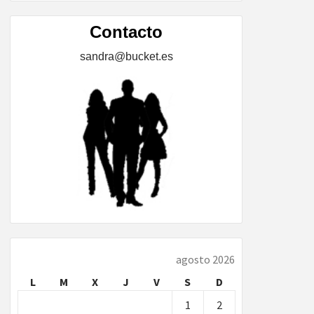
ÍA,
Contacto
sandra@bucket.es
…
agosto 2026
L
M
X
J
V
S
D
1
2