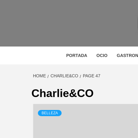
Skip
to
content
M
MAGAZINE DE GASTRONOMÍA, BELLEZA, OC
GA
PORTADA
OCIO
GASTRON
HOME
CHARLIE&CO
PAGE 47
BE
Charlie&CO
BELLEZA
VIA