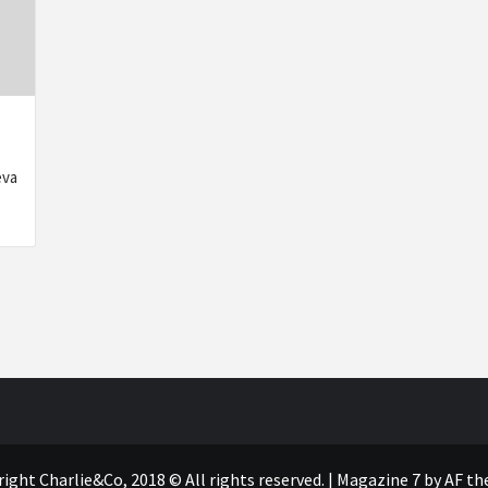
eva
ight Charlie&Co, 2018 © All rights reserved.
|
Magazine 7
by AF th