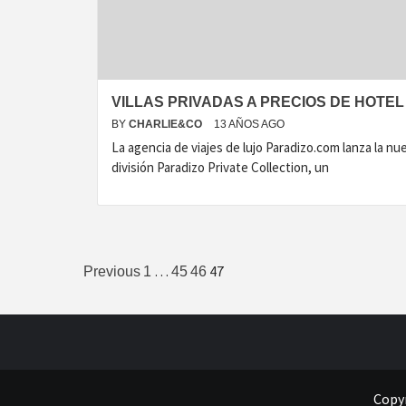
VILLAS PRIVADAS A PRECIOS DE HOTEL
BY
CHARLIE&CO
13 AÑOS AGO
La agencia de viajes de lujo Paradizo.com lanza la nu
división Paradizo Private Collection, un
Paginación
…
47
Previous
1
45
46
de
entradas
Copyr