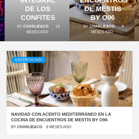
DISEÑO…
INTEGRAL
ENCUENTROS
DE LOS
DE MESTÍS
CONFITES
BY O96
BY
CHARLIE&CO
10
BY
CHARLIE&CO
8
MESES AGO
MESES AGO
GASTRONOMÍA
NAVIDAD CON ACENTO MEDITERRÁNEO EN LA
COCINA DE ENCUENTROS DE MESTÍS BY O96
BY
CHARLIE&CO
8 MESES AGO