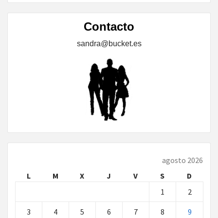
Contacto
sandra@bucket.es
agosto 2026
L
M
X
J
V
S
D
1
2
3
4
5
6
7
8
9