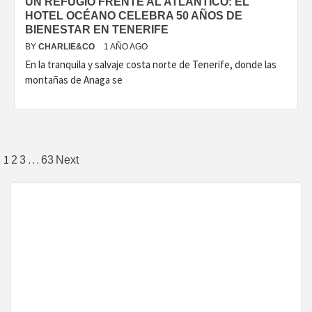
UN REFUGIO FRENTE AL ATLÁNTICO: EL
HOTEL OCÉANO CELEBRA 50 AÑOS DE
BIENESTAR EN TENERIFE
BY
CHARLIE&CO
1 AÑO AGO
En la tranquila y salvaje costa norte de Tenerife, donde las
montañas de Anaga se
Paginación
1
…
2
3
63
Next
de
entradas