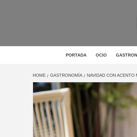
Skip
to
content
M
MAGAZINE DE GASTRONOMÍA, BELLEZA, OC
GA
PORTADA
OCIO
GASTRON
HOME
GASTRONOMÍA
NAVIDAD CON ACENTO 
BE
VIA