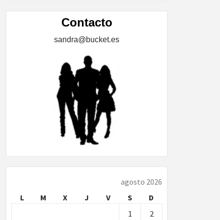
ÍA,
Contacto
sandra@bucket.es
…
agosto 2026
L
M
X
J
V
S
D
1
2