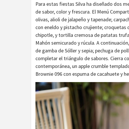
Para estas fiestas Silva ha diseñado dos me
de sabor, color y frescura. El Menú Compar
olivas, alioli de jalapeño y tapenade; carpa
con eneldo y pistacho crujiente; croquetas d
chipotle, y tortilla cremosa de patatas tr
Mahón semicurado y rúcula. A continuación,
de gamba de Sóller y sepia; pechuga de poll
completar el triángulo de sabores. Cierra c
contemporánea, un apple crumble templado c
Brownie 096 con espuma de cacahuete y hel