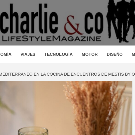
AGAZINE
IO, VIAJES, MOTOR, TECNOLOGÍA, DISEÑO…
STRONOM
OMÍA
VIAJES
TECNOLOGÍA
MOTOR
DISEÑO
M
MEDITERRÁNEO EN LA COCINA DE ENCUENTROS DE MESTÍS BY O
LLEZA, O
JES, MO