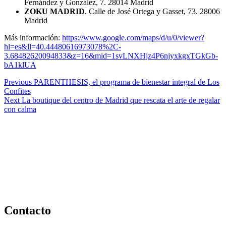
Fernández y González, 7. 28014 Madrid
ZOKU MADRID
. Calle de José Ortega y Gasset, 73. 28006
Madrid
Más información:
https://www.google.com/maps/d/u/0/viewer?
hl=es&ll=40.44480616973078%2C-
3.68482620094833&z=16&mid=1svLNXHjz4P6njyxkgxTGkGb-
bA1klUA
Continue
Previous
PARENTHESIS, el programa de bienestar integral de Los
Confites
Reading
Next
La boutique del centro de Madrid que rescata el arte de regalar
con calma
Contacto