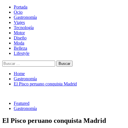
Skip
Primary
Portada
Magazine de gastronomía, belleza, ocio, viajes, motor, tecnología,
Magazine de gastronomía, belleza, ocio, viajes, motor, tecnología,
to
Menu
Ocio
diseño…
diseño…
content
Gastronomía
Viajes
Tecnología
Motor
Diseño
Moda
Belleza
Lifestyle
Buscar:
Home
Gastronomía
El Pisco peruano conquista Madrid
Featured
Gastronomía
El Pisco peruano conquista Madrid