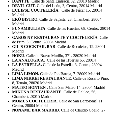
DANTTE.
Calle de Santa Engracia 32, 28010 Madrid
DEVIL CUT
. Calle del León, 3, Centro, 28014 Madrid
ECLIPSE COCTELERÍA.
Calle de Fúcar 15, 28014
Madrid
EKÖ BISTRO
. Calle de Sagasta, 23, Chamberí, 28004
Madrid
FUNAMBULISTA
. Calle de las Huertas, 68, Centro, 28014
Madrid
GABOS NY RESTAURANTE Y COCTELERÍA
. Calle
de Prim, 5, Centro, 28004 Madrid
GIL´S COCKTAIL BAR
. Calle de Recoletos, 15. 28001
Madrid
HOKU
. Calle de Bravo Murillo, 371. 28020 Madrid
LA ANALÓGICA.
Calle de las Huertas 65, 28014
LA ESTRELLA.
Calle de la Estrella, 3, Centro, 28004
Madrid
LIMA LIMÓN.
Calle de Pio Baroja, 7. 28009 Madrid
LIMA NIKKEI RESTAURANTE
. Calle de Rosario Pino,
8, Tetuán, 28020 Madrid
MATEO HONTEN
. Calle San Mateo 14, 28004 Madrid
MIKUNA RESTAURANTE
. Calle de Galileo, 56,
Chamberí, 28015 Madrid
MOMUS COCTELERÍA
. Calle de San Bartolomé, 11,
Centro, 28004 Madrid
NONAME BAR MADRID
. Calle de Claudio Coello, 27.