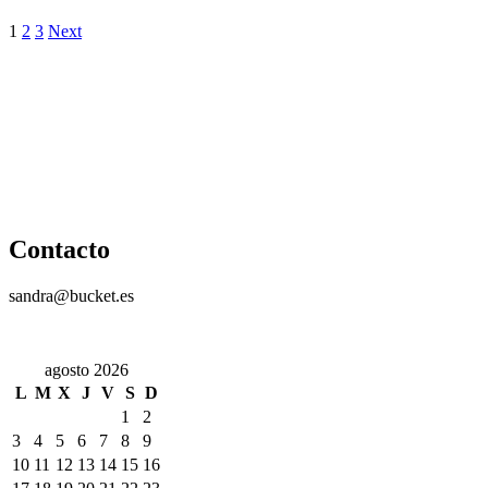
1
2
3
Next
Contacto
sandra@bucket.es
agosto 2026
L
M
X
J
V
S
D
1
2
3
4
5
6
7
8
9
10
11
12
13
14
15
16