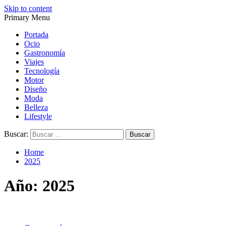
Skip to content
Primary Menu
Magazine de gastronomía, belleza, ocio, viajes, motor, tecnología,
Magazine de gastronomía, belleza, ocio, viajes, motor, tecnología,
diseño…
diseño…
Portada
Ocio
Gastronomía
Viajes
Tecnología
Motor
Diseño
Moda
Belleza
Lifestyle
Buscar:
Home
2025
Año:
2025