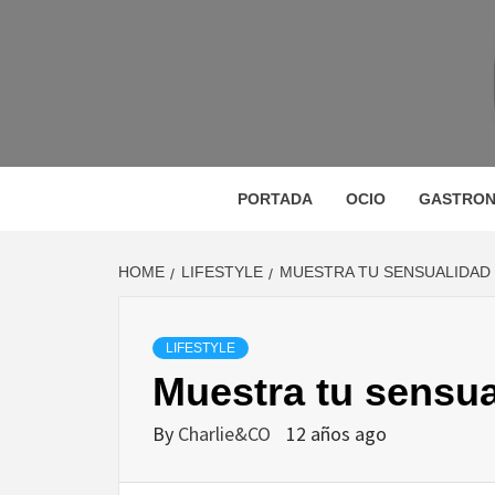
Skip
to
content
M
MAGAZINE DE GASTRONOMÍA, BELLEZA, OC
GA
PORTADA
OCIO
GASTRON
HOME
LIFESTYLE
MUESTRA TU SENSUALIDAD
BE
LIFESTYLE
Muestra tu sensua
VIA
By
Charlie&CO
12 años ago