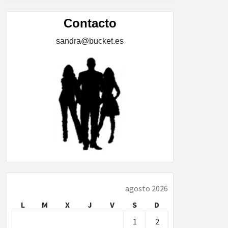
ÍA,
Contacto
sandra@bucket.es
…
agosto 2026
L
M
X
J
V
S
D
1
2