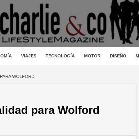
AGAZINE
IO, VIAJES, MOTOR, TECNOLOGÍA, DISEÑO…
STRONOM
OMÍA
VIAJES
TECNOLOGÍA
MOTOR
DISEÑO
M
 PARA WOLFORD
LLEZA, O
lidad para Wolford
JES, MO