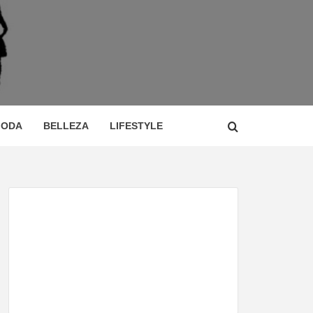
 DE
ÍA,
ODA
BELLEZA
LIFESTYLE
CIO,
TOR,