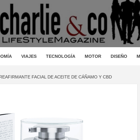
AGAZINE
IO, VIAJES, MOTOR, TECNOLOGÍA, DISEÑO…
STRONOM
OMÍA
VIAJES
TECNOLOGÍA
MOTOR
DISEÑO
M
REAFIRMANTE FACIAL DE ACEITE DE CÁÑAMO Y CBD
LLEZA, O
JES, MO