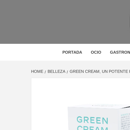
Skip
to
content
M
MAGAZINE DE GASTRONOMÍA, BELLEZA, OC
GA
PORTADA
OCIO
GASTRON
HOME
BELLEZA
GREEN CREAM, UN POTENTE 
BE
VIA