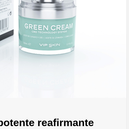
ECNOLOG
DISEÑO
otente reafirmante