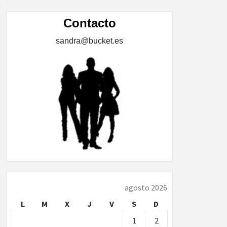
ÍA,
Contacto
sandra@bucket.es
…
agosto 2026
L
M
X
J
V
S
D
1
2