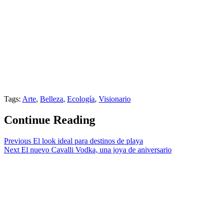
Tags:
Arte
,
Belleza
,
Ecología
,
Visionario
Continue Reading
Previous
El look ideal para destinos de playa
Next
El nuevo Cavalli Vodka, una joya de aniversario