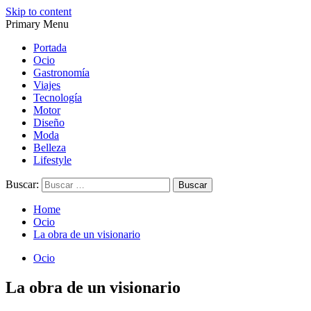
Skip to content
Primary Menu
Magazine de gastronomía, belleza, ocio, viajes, motor, tecnología, d
Magazine de gastronomía, belleza, ocio, viajes, motor, tecnología, d
Portada
Ocio
Gastronomía
Viajes
Tecnología
Motor
Diseño
Moda
Belleza
Lifestyle
Buscar:
Home
Ocio
La obra de un visionario
Ocio
La obra de un visionario