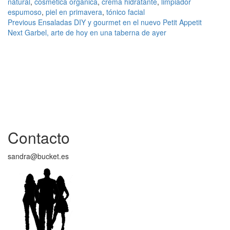
natural
,
cosmética orgánica
,
crema hidratante
,
limpiador
espumoso
,
piel en primavera
,
tónico facial
Continue
Previous
Ensaladas DIY y gourmet en el nuevo Petit Appetit
Next
Garbel, arte de hoy en una taberna de ayer
Reading
Contacto
sandra@bucket.es