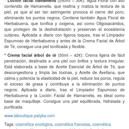
* Loción facial hamamelis
(250ml – 30€): Agua Floral con alto
contenido de Hamamelis, que reafina y matiza la textura de la
piel, ya que al ser tan astringente provoca el cierre del poro,
eliminando los puntos negros. Contiene también Agua Floral de
Hierbabuena, que tonifica y oxigena, así como Oligosacáridos,
que protegen de la deshidratación y preservan el ecosistema
cutáneo. Aplicada a diario con ligeros toques, tras el Limpiador
Espumoso de Hierbabuena y antes de la Crema Facial de Árbol
de Té, consigue una piel tonificada y flexible.
* Crema facial árbol de té
(50ml – 42€): Crema ligera de fácil
penetración, destinada a una piel con brillos y textura irregular.
Está elaborada a base de Aceite Esencial de Árbol de Té, que
descongestiona y limpia las toxinas, y Aceite de Avellana, que
calma y potencia la elasticidad de la piel, reduce los poros, regula
el exceso de grasa y contribuye a la eliminación de puntos
negros. Aplicada a diario, tras el Limpiador Espumoso de
Hierbabuena y la Loción Facial de Hamamelis, es ideal como
base de maquillaje. Consigue una piel equilibrada, hidratada y
purificada.
www.laboutique.patyka.com
Tags:
cosmética ecológica
,
cosmética francesa
,
cosmética