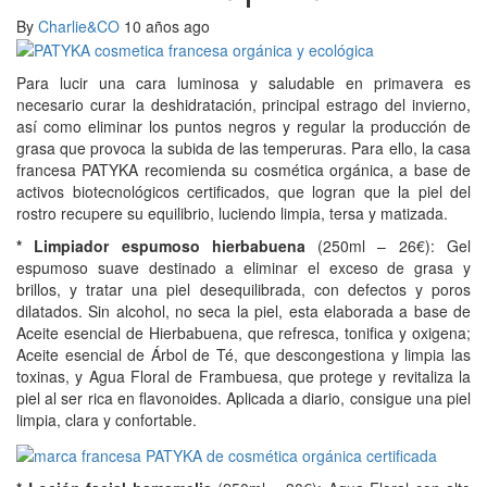
By
Charlie&CO
10 años ago
Para lucir una cara luminosa y saludable en primavera es
necesario curar la deshidratación, principal estrago del invierno,
así como eliminar los puntos negros y regular la producción de
grasa que provoca la subida de las temperuras. Para ello, la casa
francesa PATYKA recomienda su cosmética orgánica, a base de
activos biotecnológicos certificados, que logran que la piel del
rostro recupere su equilibrio, luciendo limpia, tersa y matizada.
* Limpiador espumoso hierbabuena
(250ml – 26€): Gel
espumoso suave destinado a eliminar el exceso de grasa y
brillos, y tratar una piel desequilibrada, con defectos y poros
dilatados. Sin alcohol, no seca la piel, esta elaborada a base de
Aceite esencial de Hierbabuena, que refresca, tonifica y oxigena;
Aceite esencial de Árbol de Té, que descongestiona y limpia las
toxinas, y Agua Floral de Frambuesa, que protege y revitaliza la
piel al ser rica en flavonoides. Aplicada a diario, consigue una piel
limpia, clara y confortable.