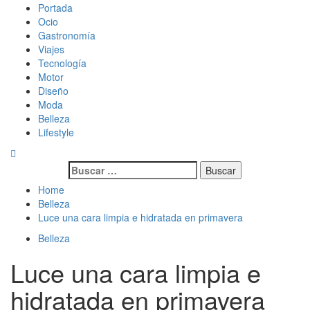
Skip
Primary
Magazine de gastronomía, belleza, ocio, viajes, motor, tecnología,
Magazine de gastronomía, belleza, ocio, viajes, motor, tecnología,
Portada
to
Menu
diseño…
diseño…
Ocio
content
Gastronomía
Viajes
Tecnología
Motor
Diseño
Moda
Belleza
Lifestyle
Buscar:
Home
Belleza
Luce una cara limpia e hidratada en primavera
Belleza
Luce una cara limpia e
hidratada en primavera