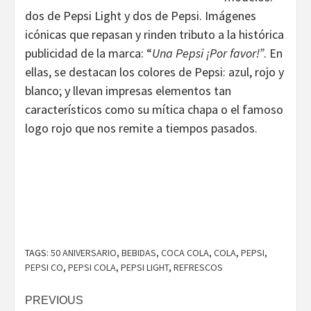
dos de Pepsi Light y dos de Pepsi. Imágenes
icónicas que repasan y rinden tributo a la histórica
publicidad de la marca: “
Una Pepsi ¡Por favor!”
. En
ellas, se destacan los colores de Pepsi: azul, rojo y
blanco; y llevan impresas elementos tan
característicos como su mítica chapa o el famoso
logo rojo que nos remite a tiempos pasados.
TAGS:
50 ANIVERSARIO
,
BEBIDAS
,
COCA COLA
,
COLA
,
PEPSI
,
PEPSI CO
,
PEPSI COLA
,
PEPSI LIGHT
,
REFRESCOS
Continue
PREVIOUS