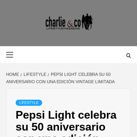
Skip
to
content
MAGAZINE D
MAGAZINE DE GASTRONOMÍA, BELLEZA, OCIO, VIAJES,
MOTOR, TECNOLOGÍA, DISEÑO…
GASTRONOMÍ
Primary
Menu
BELLEZA,
HOME
LIFESTYLE
PEPSI LIGHT CELEBRA SU 50
OCIO, VIAJES
ANIVERSARIO CON UNA EDICIÓN VINTAGE LIMITADA
MOTOR,
LIFESTYLE
Pepsi Light celebra
TECNOLOGÍA
su 50 aniversario