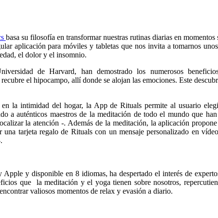
cs
basa su filosofía en transformar nuestras rutinas diarias en momentos s
ular aplicación para móviles y tabletas que nos invita a tomarnos un
iedad, el dolor y el insomnio.
a Universidad de Harvard, han demostrado los numerosos benefici
 recubre el hipocampo, allí donde se alojan las emociones. Este descubr
n la intimidad del hogar, la App de Rituals permite al usuario eleg
o a auténticos maestros de la meditación de todo el mundo que han co
ocalizar la atención -. Además de la meditación, la aplicación propon
 una tarjeta regalo de Rituals con un mensaje personalizado en víde
.
 Apple y disponible en 8 idiomas, ha despertado el interés de expertos
icios que la meditación y el yoga tienen sobre nosotros, repercutien
 encontrar valiosos momentos de relax y evasión a diario.