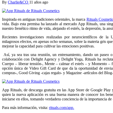
By
Charlie&CO
11 años ago
Inspirada en antiguas tradiciones orientales, la marca
Rituals Cosmeti
vida. Bajo esta premisa ha lanzado al mercado App Rituals, una sing
nuestro frenético ritmo de vida, alejando el estrés, la depresión, la ans
Recientes investigaciones realizadas por neurocientíficos de l
milagrosos efectos, en apenas ocho semanas, sobre la materia gris que
mejorar la capacidad para cultivar las emociones positivas.
Así, ya sea tras una reunión, un entrenamiento, dando un paseo o e
colaboración con Delight Agency y Delight Yoga, Rituals ha reclutad
Cuerpo – liberar tensión-, Mente – calmar el estrés – y Momento – f
opción única de Video Gift Card de que da la oportunidad de enviar
compras-, Good Giving -cajas regalo- y Magazine -artículos del Blog-
App Rituals, de descarga gratuita en las App Store de Google Play y
quien la nueva aplicación es una buena manera de conocer los benef
iniciarse en ellos, tomando verdadera conciencia de la importancia de
Para más información, visita:
rituals.com/app.