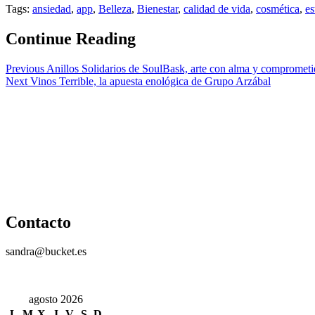
Tags:
ansiedad
,
app
,
Belleza
,
Bienestar
,
calidad de vida
,
cosmética
,
es
Continue Reading
Previous
Anillos Solidarios de SoulBask, arte con alma y compromet
Next
Vinos Terrible, la apuesta enológica de Grupo Arzábal
Contacto
sandra@bucket.es
agosto 2026
L
M
X
J
V
S
D