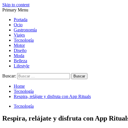
Skip to content
Primary Menu
Magazine de gastronomía, belleza, ocio, viajes, motor, tecnología, d
Magazine de gastronomía, belleza, ocio, viajes, motor, tecnología, d
Portada
Ocio
Gastronomía
Viajes
Tecnología
Motor
Diseño
Moda
Belleza
Lifestyle
Buscar:
Home
Tecnología
Respira, relájate y disfruta con App Rituals
Tecnología
Respira, relájate y disfruta con App Ritual