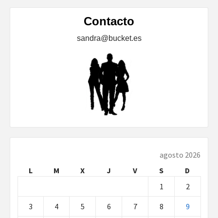
Contacto
sandra@bucket.es
agosto 2026
L
M
X
J
V
S
D
1
2
3
4
5
6
7
8
9