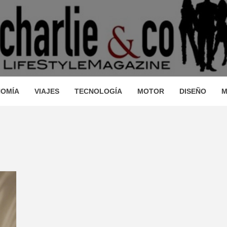
AGAZINE
IO, VIAJES, MOTOR, TECNOLOGÍA, DISEÑO…
STRONOM
OMÍA
VIAJES
TECNOLOGÍA
MOTOR
DISEÑO
M
LLEZA, O
JES, MO