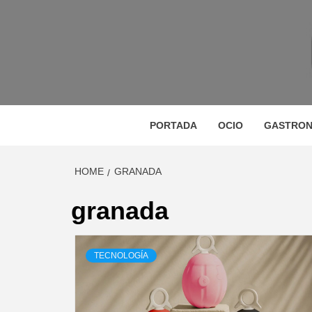
Skip
to
content
M
MAGAZINE DE GASTRONOMÍA, BELLEZA, OC
GA
PORTADA
OCIO
GASTRON
HOME
GRANADA
BE
granada
TECNOLOGÍA
VIA