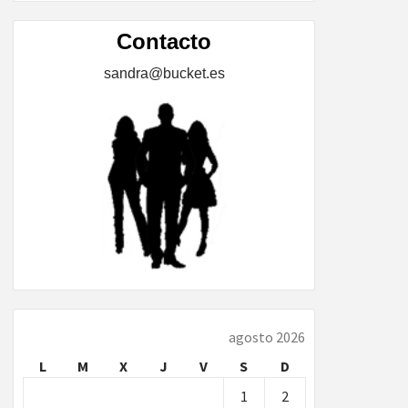
ÍA,
Contacto
sandra@bucket.es
…
agosto 2026
L
M
X
J
V
S
D
1
2