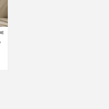
ECNOLOG
DISEÑO
DE
O