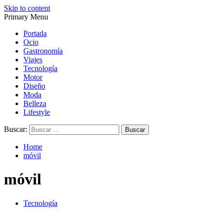
Skip to content
Primary Menu
Magazine de gastronomía, belleza, ocio, viajes, motor, tecnología,
Magazine de gastronomía, belleza, ocio, viajes, motor, tecnología,
diseño…
diseño…
Portada
Ocio
Gastronomía
Viajes
Tecnología
Motor
Diseño
Moda
Belleza
Lifestyle
Buscar:
Home
móvil
móvil
Tecnología