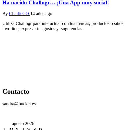
Ha nacido Challngr… ¡Una App muy social!
By
CharlieCO
14 años ago
Utiliza Challngr para interactuar con tus marcas, productos o sitios
favoritos, expresar tus gustos y sugerencias
Contacto
sandra@bucket.es
agosto 2026
L
M
X
J
V
S
D