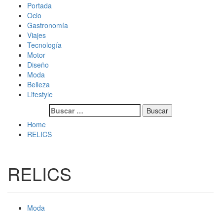
Skip
Primary
Magazine de gastronomía, belleza, ocio, viajes, motor, tecnología,
Magazine de gastronomía, belleza, ocio, viajes, motor, tecnología,
Portada
to
Menu
diseño…
diseño…
Ocio
content
Gastronomía
Viajes
Tecnología
Motor
Diseño
Moda
Belleza
Lifestyle
Buscar:
Home
RELICS
RELICS
Moda