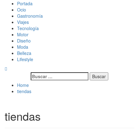
Skip
Primary
Magazine de gastronomía, belleza, ocio, viajes, motor, tecnología,
Magazine de gastronomía, belleza, ocio, viajes, motor, tecnología,
Portada
to
Menu
diseño…
diseño…
Ocio
content
Gastronomía
Viajes
Tecnología
Motor
Diseño
Moda
Belleza
Lifestyle
Buscar:
Home
tiendas
tiendas