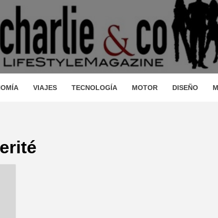
AGAZINE
IO, VIAJES, MOTOR, TECNOLOGÍA, DISEÑO…
STRONOM
OMÍA
VIAJES
TECNOLOGÍA
MOTOR
DISEÑO
M
LLEZA, O
erité
JES, MO