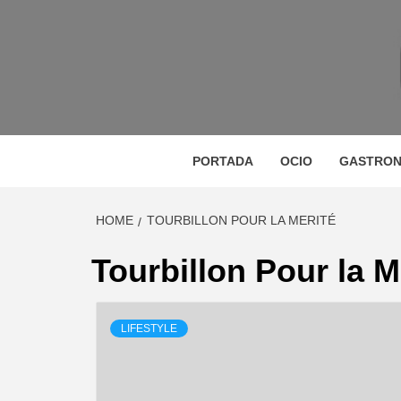
Skip
to
content
M
MAGAZINE DE GASTRONOMÍA, BELLEZA, OC
GA
PORTADA
OCIO
GASTRON
HOME
TOURBILLON POUR LA MERITÉ
BE
Tourbillon Pour la M
LIFESTYLE
VIA