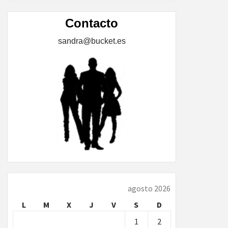
ÍA,
Contacto
sandra@bucket.es
…
agosto 2026
L
M
X
J
V
S
D
1
2