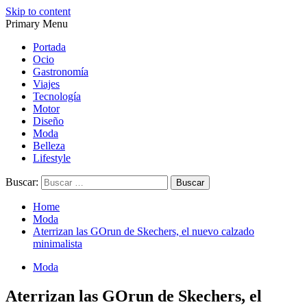
Skip to content
Primary Menu
Magazine de gastronomía, belleza, ocio, viajes, motor, tecnología,
Magazine de gastronomía, belleza, ocio, viajes, motor, tecnología,
diseño…
diseño…
Portada
Ocio
Gastronomía
Viajes
Tecnología
Motor
Diseño
Moda
Belleza
Lifestyle
Buscar:
Home
Moda
Aterrizan las GOrun de Skechers, el nuevo calzado
minimalista
Moda
Aterrizan las GOrun de Skechers, el