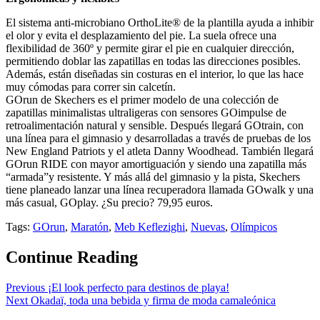
El sistema anti-microbiano OrthoLite® de la plantilla ayuda a inhibir
el olor y evita el desplazamiento del pie. La suela ofrece una
flexibilidad de 360º y permite girar el pie en cualquier dirección,
permitiendo doblar las zapatillas en todas las direcciones posibles.
Además, están diseñadas sin costuras en el interior, lo que las hace
muy cómodas para correr sin calcetín.
GOrun de Skechers es el primer modelo de una colección de
zapatillas minimalistas ultraligeras con sensores GOimpulse de
retroalimentación natural y sensible. Después llegará GOtrain, con
una línea para el gimnasio y desarrolladas a través de pruebas de los
New England Patriots y el atleta Danny Woodhead. También llegará
GOrun RIDE con mayor amortiguación y siendo una zapatilla más
“armada”y resistente. Y más allá del gimnasio y la pista, Skechers
tiene planeado lanzar una línea recuperadora llamada GOwalk y una
más casual, GOplay. ¿Su precio? 79,95 euros.
Tags:
GOrun
,
Maratón
,
Meb Keflezighi
,
Nuevas
,
Olímpicos
Continue Reading
Previous
¡El look perfecto para destinos de playa!
Next
Okadaï, toda una bebida y firma de moda camaleónica