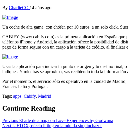
By
CharlieCO
14 años ago
Un coche de alta gama, con chófer, por 10 euros, a un solo click. Sue
CABIFY
(www.cabify.com) es la primera aplicación en España que pe
teléfonos iPhone y Android, la aplicación ofrece la posibilidad de di
pago de forma segura con un cargo a la tarjeta de crédito, al finalizar e
Usas la aplicación para indicar tu punto de origen y tu destino final,
indiques. Y mientras se aproxima, vas recibiendo toda la información a
Por el momento, el servicio sólo es operativo en la ciudad de Madrid
Francia, Italia y Portugal.
Tags:
apps
,
Cabify
,
Madrid
Continue Reading
Previous
El arte de amar, con Love Experiences by Godwana
Next
LIFTOX, efecto lifting en la mirada sin pinchazos