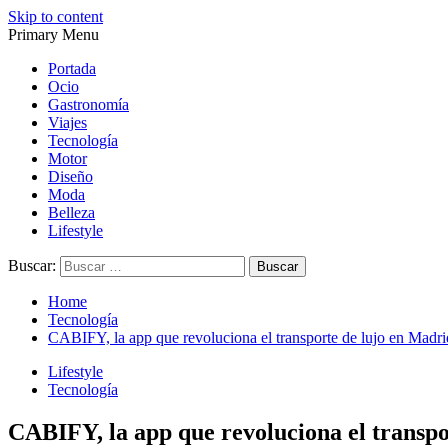
Skip to content
Primary Menu
Magazine de gastronomía, belleza, ocio, viajes, motor, tecnología, d
Magazine de gastronomía, belleza, ocio, viajes, motor, tecnología, d
Portada
Ocio
Gastronomía
Viajes
Tecnología
Motor
Diseño
Moda
Belleza
Lifestyle
Buscar:
Home
Tecnología
CABIFY, la app que revoluciona el transporte de lujo en Madri
Lifestyle
Tecnología
CABIFY, la app que revoluciona el transpo