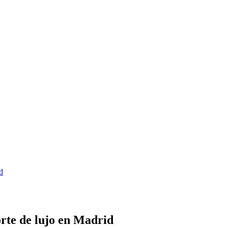
iseño…
iseño…
d
rte de lujo en Madrid