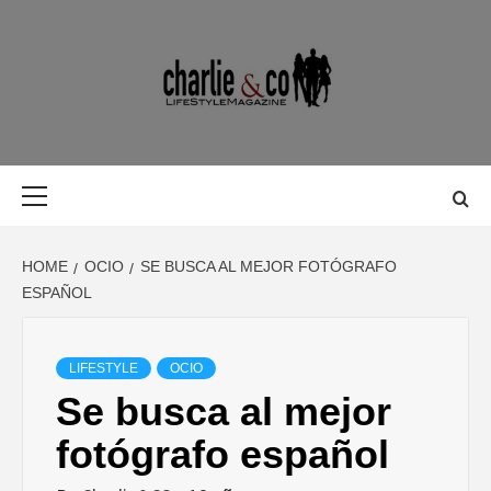
Skip
to
content
MAGAZINE D
MAGAZINE DE GASTRONOMÍA, BELLEZA, OCIO, VIAJES,
MOTOR, TECNOLOGÍA, DISEÑO…
GASTRONOMÍ
Primary
Menu
BELLEZA,
HOME
OCIO
SE BUSCA AL MEJOR FOTÓGRAFO
OCIO, VIAJES
ESPAÑOL
MOTOR,
LIFESTYLE
OCIO
Se busca al mejor
TECNOLOGÍA
fotógrafo español