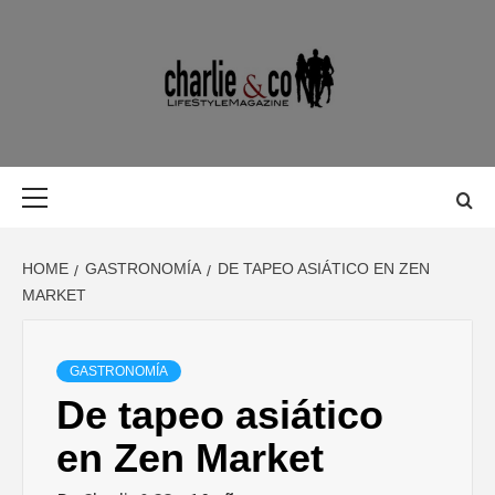
Skip
to
content
MAGAZINE D
MAGAZINE DE GASTRONOMÍA, BELLEZA, OCIO, VIAJES,
MOTOR, TECNOLOGÍA, DISEÑO…
GASTRONOMÍ
Primary
Menu
BELLEZA,
HOME
GASTRONOMÍA
DE TAPEO ASIÁTICO EN ZEN
OCIO, VIAJES
MARKET
MOTOR,
GASTRONOMÍA
De tapeo asiático
TECNOLOGÍA
en Zen Market