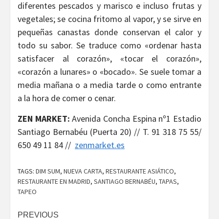
diferentes pescados y marisco e incluso frutas y
vegetales; se cocina fritomo al vapor, y se sirve en
pequeñas canastas donde conservan el calor y
todo su sabor. Se traduce como «ordenar hasta
satisfacer al corazón», «tocar el corazón»,
«corazón a lunares» o «bocado». Se suele tomar a
media mañana o a media tarde o como entrante
a la hora de comer o cenar.
ZEN MARKET:
Avenida Concha Espina nº1 Estadio
Santiago Bernabéu (Puerta 20) // T. 91 318 75 55/
650 49 11 84 //
zenmarket.es
TAGS:
DIM SUM
,
NUEVA CARTA
,
RESTAURANTE ASIÁTICO
,
RESTAURANTE EN MADRID
,
SANTIAGO BERNABÉU
,
TAPAS
,
TAPEO
Continue
PREVIOUS