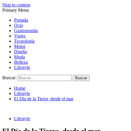
Skip to content
Primary Menu
Magazine de gastronomía, belleza, ocio, viajes, motor, tecnología,
Magazine de gastronomía, belleza, ocio, viajes, motor, tecnología,
diseño…
diseño…
Portada
Ocio
Gastronomía
Viajes
Tecnología
Motor
Diseño
Moda
Belleza
Lifestyle
Buscar:
Home
Lifestyle
El Día de la Tierra, desde el mar
Lifestyle
El Día de la Tierra, desde el mar