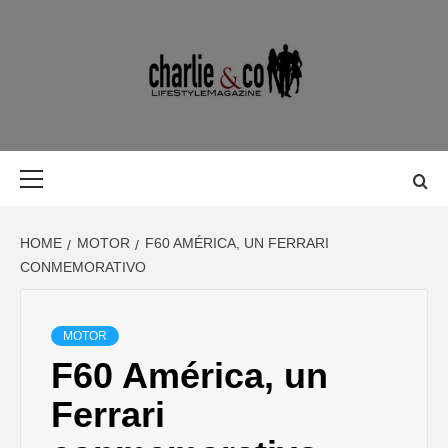
Skip
to
content
MAGAZINE D
MAGAZINE DE GASTRONOMÍA, BELLEZA, OCIO, VIAJES,
MOTOR, TECNOLOGÍA, DISEÑO…
GASTRONOMÍ
Primary
Menu
BELLEZA,
HOME
MOTOR
F60 AMÉRICA, UN FERRARI
OCIO, VIAJES
CONMEMORATIVO
MOTOR,
MOTOR
F60 América, un
TECNOLOGÍA
Ferrari