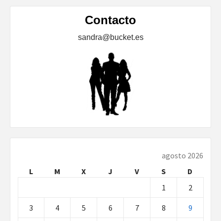
Contacto
sandra@bucket.es
agosto 2026
L
M
X
J
V
S
D
1
2
3
4
5
6
7
8
9