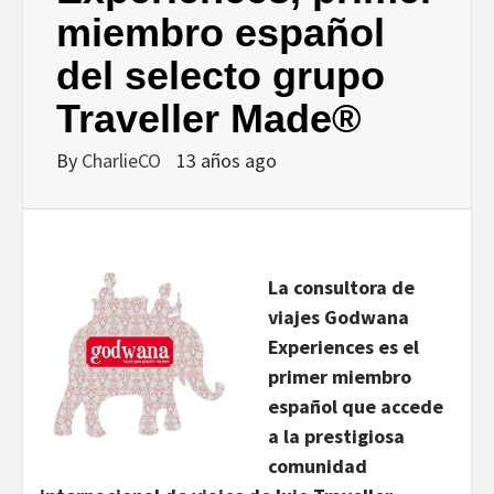
DISEÑO…
miembro español
del selecto grupo
Traveller Made®
By
CharlieCO
13 años ago
L
a co
nsultora de
viajes Godw
ana
Experiences es el
prime
r miembro
español que accede
a la prestigiosa
comunidad