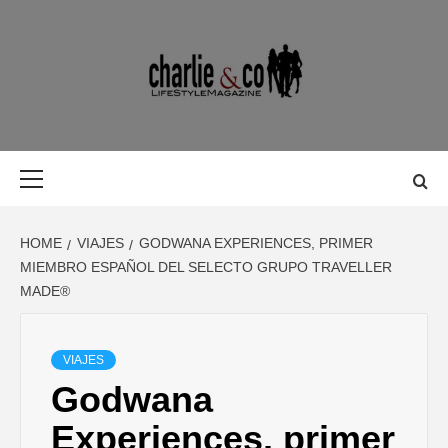
Skip
to
content
MAGAZINE D
MAGAZINE DE GASTRONOMÍA, BELLEZA, OCIO, VIAJES,
MOTOR, TECNOLOGÍA, DISEÑO…
GASTRONOMÍ
Primary
Menu
BELLEZA,
HOME
VIAJES
GODWANA EXPERIENCES, PRIMER
OCIO, VIAJES
MIEMBRO ESPAÑOL DEL SELECTO GRUPO TRAVELLER
MADE®
MOTOR,
VIAJES
TECNOLOGÍA
Godwana
Experiences, primer