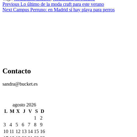
Continue
Previous
Lo último de la moda craft para este verano
Next
Campus Perruno: en Madrid sí hay playa para perros
Reading
Contacto
sandra@bucket.es
agosto 2026
L
M
X
J
V
S
D
1
2
3
4
5
6
7
8
9
10
11
12
13
14
15
16