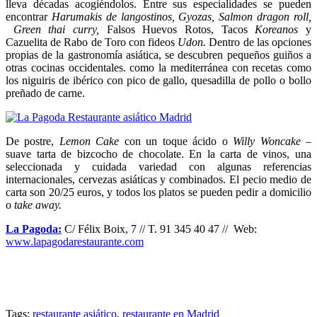
lleva décadas acogiéndolos. Entre sus especialidades se pueden
encontrar
Harumakis de langostinos, Gyozas, Salmon dragon roll,
Green thai curry,
Falsos Huevos Rotos, Tacos
Koreanos
y
Cazuelita de Rabo de Toro con fideos
Udon.
Dentro de las opciones
propias de la gastronomía asiática, se descubren pequeños guiños a
otras cocinas occidentales. como la mediterránea con recetas como
los niguiris de ibérico con pico de gallo, quesadilla de pollo o bollo
preñado de carne.
De postre,
Lemon Cake
con un toque ácido o
Willy Woncake
–
suave tarta de bizcocho de chocolate. En la carta de vinos, una
seleccionada y cuidada variedad con algunas referencias
internacionales, cervezas asiáticas y combinados. El pecio medio de
carta son 20/25 euros, y todos los platos se pueden pedir a domicilio
o
take away.
La Pagoda:
C/ Félix Boix, 7 // T. 91 345 40 47 // Web:
www.lapagodarestaurante.com
Tags:
restaurante asiático
,
restaurante en Madrid