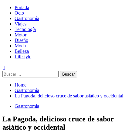
Skip
Primary
Portada
Magazine de gastronomía, belleza, ocio, viajes, motor, tecnología,
Magazine de gastronomía, belleza, ocio, viajes, motor, tecnología,
to
Menu
Ocio
diseño…
diseño…
content
Gastronomía
Viajes
Tecnología
Motor
Diseño
Moda
Belleza
Lifestyle
Buscar:
Home
Gastronomía
La Pagoda, delicioso cruce de sabor asiático y occidental
Gastronomía
La Pagoda, delicioso cruce de sabor
asiático y occidental