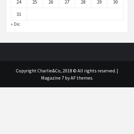
24
25
26
27
28
29
30
31
« Dic
Copyright Charlie&Co, 2018 © All rights reserved.
|
Magazine 7
by AF themes.