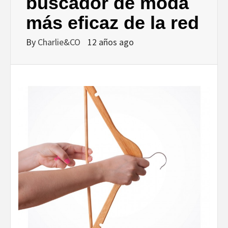
DISEÑO…
buscador de moda
más eficaz de la red
By
Charlie&CO
12 años ago