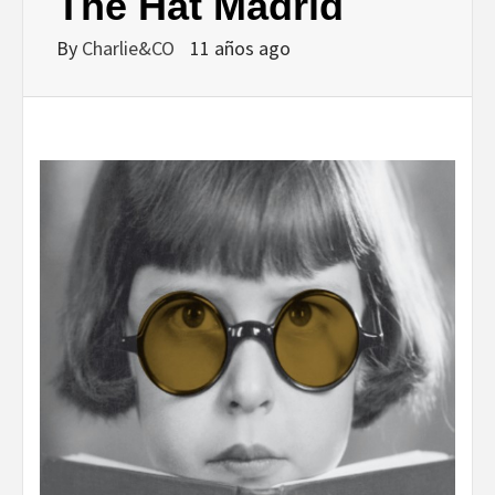
DISEÑO…
The Hat Madrid
By
Charlie&CO
11 años ago