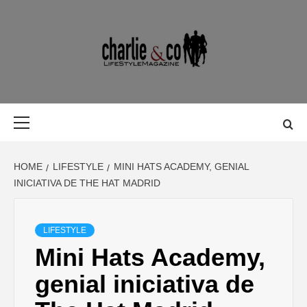
Skip
to
content
MAGAZINE D
MAGAZINE DE GASTRONOMÍA, BELLEZA, OCIO, VIAJES,
MOTOR, TECNOLOGÍA, DISEÑO…
GASTRONOMÍ
Primary
Menu
BELLEZA,
HOME
LIFESTYLE
MINI HATS ACADEMY, GENIAL
OCIO, VIAJES
INICIATIVA DE THE HAT MADRID
MOTOR,
LIFESTYLE
Mini Hats Academy,
TECNOLOGÍA
genial iniciativa de