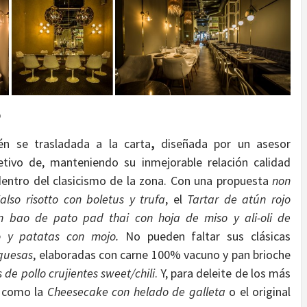
p
én se trasladada a la carta
,
diseñada por un asesor
etivo de, manteniendo su inmejorable relación calidad
 dentro del clasicismo de la zona. Con una propuesta
non
also risotto con boletus y trufa
, el
Tartar de atún rojo
n bao de pato pad thai con hoja de miso y ali-oli de
 y patatas con mojo.
No pueden faltar sus clásicas
guesas
, elaboradas con carne 100% vacuno y pan brioche
s de pollo crujientes sweet/chili
. Y, para deleite de los más
s como la
Cheesecake con helado de galleta
o el original