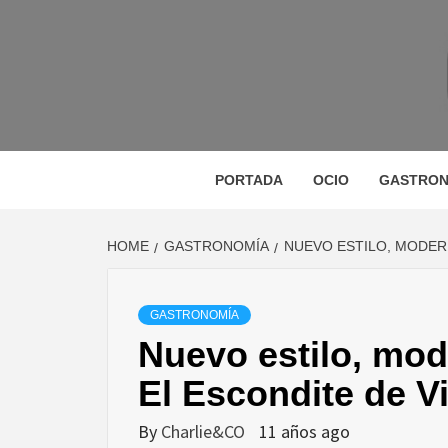
Skip
to
content
M
MAGAZINE DE GASTRONOMÍA, BELLEZA, OC
GA
PORTADA
OCIO
GASTRON
HOME
GASTRONOMÍA
NUEVO ESTILO, MODERN
BE
GASTRONOMÍA
Nuevo estilo, mod
VIA
El Escondite de V
By
Charlie&CO
11 años ago