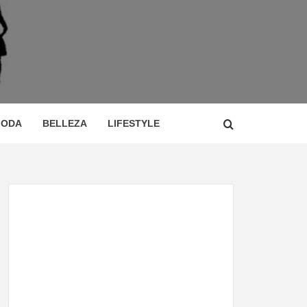
 DE
ÍA,
ODA
BELLEZA
LIFESTYLE
CIO,
TOR,