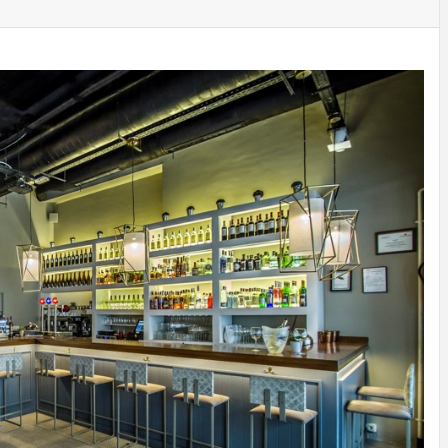
ECNOLOG
DISEÑO