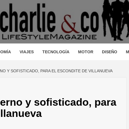
AGAZINE
IO, VIAJES, MOTOR, TECNOLOGÍA, DISEÑO…
STRONOM
OMÍA
VIAJES
TECNOLOGÍA
MOTOR
DISEÑO
M
O Y SOFISTICADO, PARA EL ESCONDITE DE VILLANUEVA
LLEZA, O
erno y sofisticado, para
JES, MO
illanueva