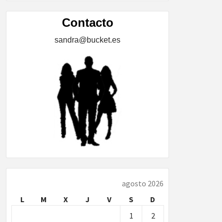
ÍA,
Contacto
sandra@bucket.es
…
agosto 2026
L
M
X
J
V
S
D
1
2