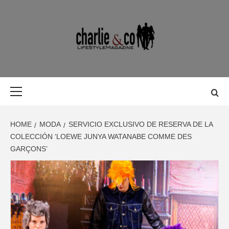
Skip
to
content
MAGAZINE D
MAGAZINE DE GASTRONOMÍA, BELLEZA, OCIO, VIAJES,
MOTOR, TECNOLOGÍA, DISEÑO…
GASTRONOMÍ
Primary
Menu
BELLEZA,
HOME
MODA
SERVICIO EXCLUSIVO DE RESERVA DE LA
OCIO, VIAJES
COLECCIÓN ‘LOEWE JUNYA WATANABE COMME DES
GARÇONS’
MOTOR,
TECNOLOGÍA