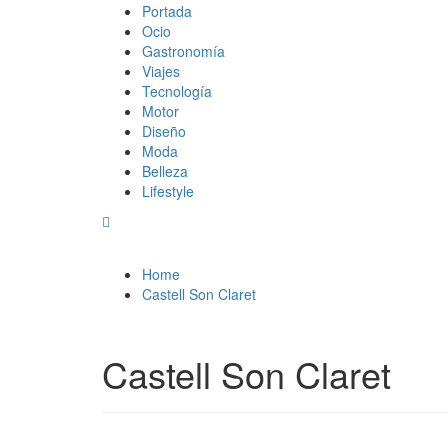
Skip
Primary
Magazine de gastronomía, belleza, ocio, viajes, motor
Magazine de gastronomía, belleza, ocio, viajes, motor
Portada
to
Menu
Ocio
content
Gastronomía
Viajes
Tecnología
Motor
Diseño
Moda
Belleza
Lifestyle
Home
Castell Son Claret
Castell Son Claret