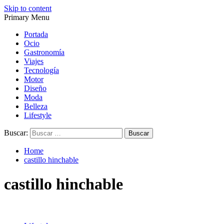
Skip to content
Primary Menu
Magazine de gastronomía, belleza, ocio, viajes, motor, tecnología,
Magazine de gastronomía, belleza, ocio, viajes, motor, tecnología,
diseño…
diseño…
Portada
Ocio
Gastronomía
Viajes
Tecnología
Motor
Diseño
Moda
Belleza
Lifestyle
Buscar:
Home
castillo hinchable
castillo hinchable