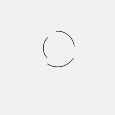
ECNOLOG
DE
DISEÑO
O