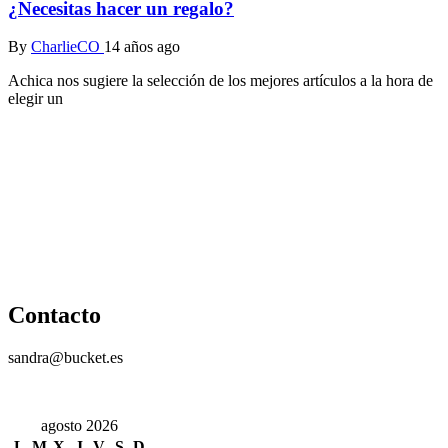
¿Necesitas hacer un regalo?
By
CharlieCO
14 años ago
Achica nos sugiere la selección de los mejores artículos a la hora de
elegir un
Contacto
sandra@bucket.es
agosto 2026
L
M
X
J
V
S
D