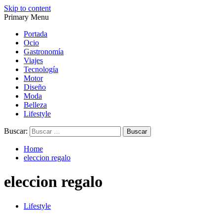
Skip to content
Primary Menu
Magazine de gastronomía, belleza, ocio, viajes, motor, tecnología,
Magazine de gastronomía, belleza, ocio, viajes, motor, tecnología,
diseño…
diseño…
Portada
Ocio
Gastronomía
Viajes
Tecnología
Motor
Diseño
Moda
Belleza
Lifestyle
Buscar:
Home
eleccion regalo
eleccion regalo
Lifestyle