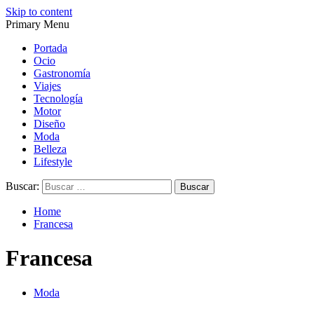
Skip to content
Primary Menu
Magazine de gastronomía, belleza, ocio, viajes, motor, tecnología, d
Magazine de gastronomía, belleza, ocio, viajes, motor, tecnología, d
Portada
Ocio
Gastronomía
Viajes
Tecnología
Motor
Diseño
Moda
Belleza
Lifestyle
Buscar:
Home
Francesa
Francesa
Moda