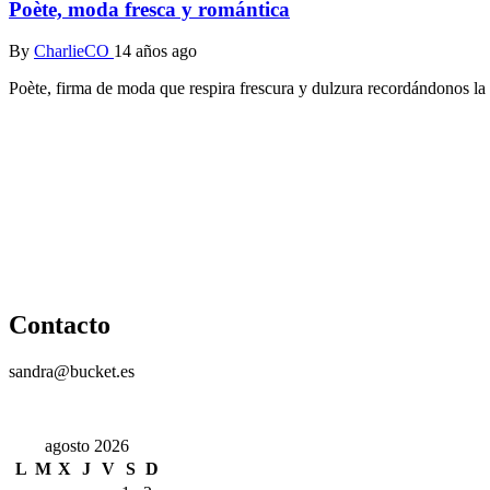
Poète, moda fresca y romántica
By
CharlieCO
14 años ago
Poète, firma de moda que respira frescura y dulzura recordándonos la 
Contacto
sandra@bucket.es
agosto 2026
L
M
X
J
V
S
D