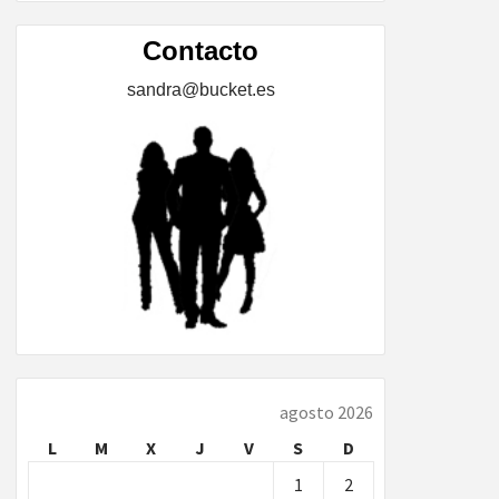
ÍA,
Contacto
sandra@bucket.es
…
agosto 2026
L
M
X
J
V
S
D
1
2