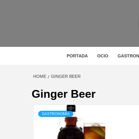
Skip
to
content
M
MAGAZINE DE GASTRONOMÍA, BELLEZA, OC
GA
PORTADA
OCIO
GASTRON
HOME
GINGER BEER
BE
Ginger Beer
GASTRONOMÍA
VIA