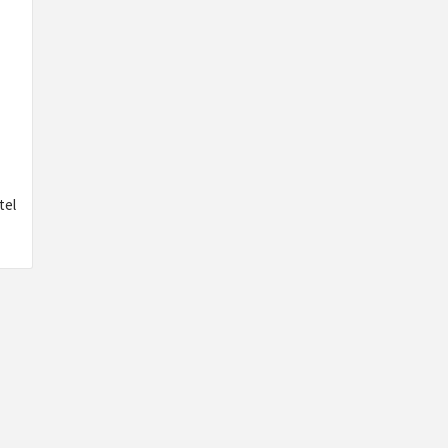
ECNOLOG
DISEÑO
tel