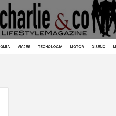
AGAZINE
IO, VIAJES, MOTOR, TECNOLOGÍA, DISEÑO…
STRONOM
OMÍA
VIAJES
TECNOLOGÍA
MOTOR
DISEÑO
M
LLEZA, O
JES, MO