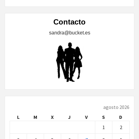
Contacto
sandra@bucket.es
agosto 2026
L
M
X
J
V
S
D
1
2