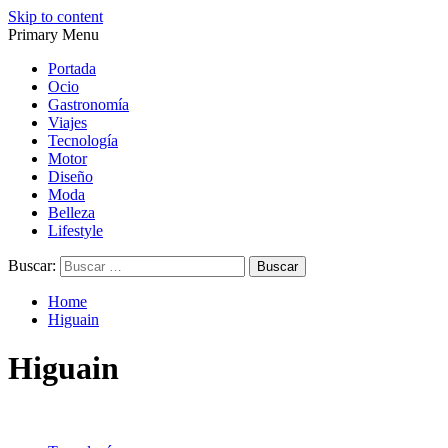
Skip to content
Primary Menu
Magazine de gastronomía, belleza, ocio, viajes, motor, tecnología,
Magazine de gastronomía, belleza, ocio, viajes, motor, tecnología,
diseño…
diseño…
Portada
Ocio
Gastronomía
Viajes
Tecnología
Motor
Diseño
Moda
Belleza
Lifestyle
Buscar:
Home
Higuain
Higuain