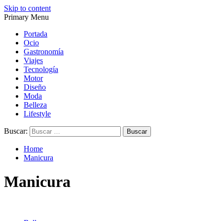
Skip to content
Primary Menu
Magazine de gastronomía, belleza, ocio, viajes, motor, tecnología,
Magazine de gastronomía, belleza, ocio, viajes, motor, tecnología,
diseño…
diseño…
Portada
Ocio
Gastronomía
Viajes
Tecnología
Motor
Diseño
Moda
Belleza
Lifestyle
Buscar:
Home
Manicura
Manicura