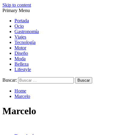
Skip to content
Primary Menu
Magazine de gastronomía, belleza, ocio, viajes, motor, tecnología, d
Magazine de gastronomía, belleza, ocio, viajes, motor, tecnología, d
Portada
Ocio
Gastronomía
Viajes
Tecnología
Motor
Diseño
Moda
Belleza
Lifestyle
Buscar:
Home
Marcelo
Marcelo