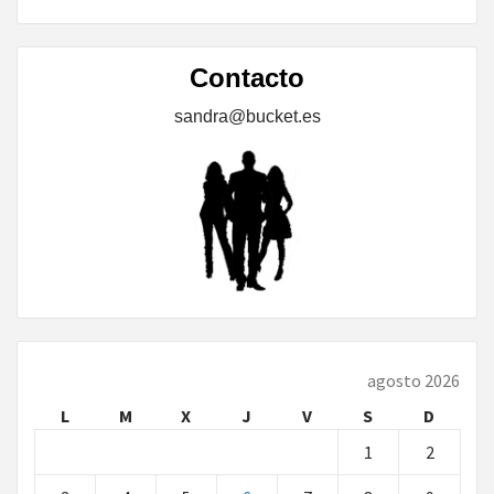
Contacto
sandra@bucket.es
agosto 2026
L
M
X
J
V
S
D
1
2