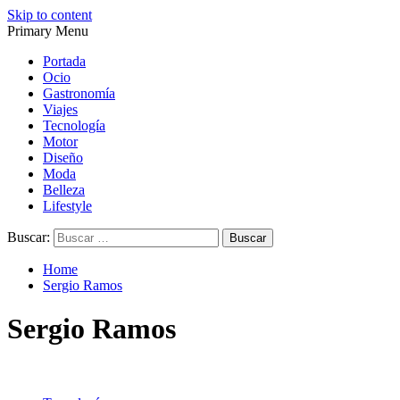
Skip to content
Primary Menu
Magazine de gastronomía, belleza, ocio, viajes, motor, tecnología, d
Magazine de gastronomía, belleza, ocio, viajes, motor, tecnología, d
Portada
Ocio
Gastronomía
Viajes
Tecnología
Motor
Diseño
Moda
Belleza
Lifestyle
Buscar:
Home
Sergio Ramos
Sergio Ramos