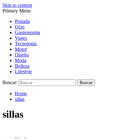
Skip to content
Primary Menu
Magazine de gastronomía, belleza, ocio, viajes, motor, tecnología,
Magazine de gastronomía, belleza, ocio, viajes, motor, tecnología,
diseño…
diseño…
Portada
Ocio
Gastronomía
Viajes
Tecnología
Motor
Diseño
Moda
Belleza
Lifestyle
Buscar:
Home
sillas
sillas