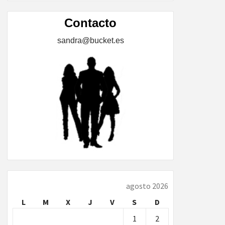
ÍA,
Contacto
sandra@bucket.es
…
agosto 2026
L
M
X
J
V
S
D
1
2