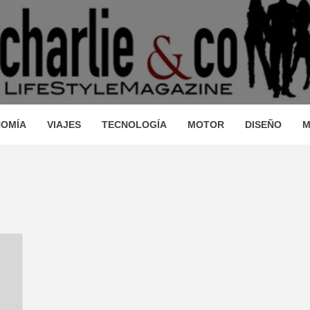
AGAZINE
IO, VIAJES, MOTOR, TECNOLOGÍA, DISEÑO…
STRONOM
OMÍA
VIAJES
TECNOLOGÍA
MOTOR
DISEÑO
M
LLEZA, O
JES, MO