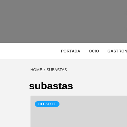
Skip
to
content
M
MAGAZINE DE GASTRONOMÍA, BELLEZA, OC
GA
PORTADA
OCIO
GASTRON
HOME
SUBASTAS
BE
subastas
LIFESTYLE
VIA